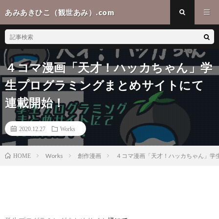
あみあきひこ（観世あみ）.com
４コマ漫画「天才！ハッカちゃん」学
生プログラミングまとめサイトにて
連載開始！
2020.12.27
Works
Works
創作漫画
４コマ漫画「天才！ハッカちゃん」学
HOME