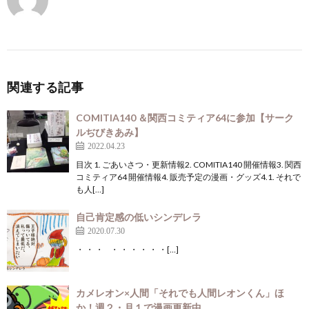
関連する記事
COMITIA140 ＆関西コミティア64に参加【サーク
ルぢびきあみ】
2022.04.23
目次 1. ごあいさつ・更新情報2. COMITIA140 開催情報3. 関西
コミティア64 開催情報4. 販売予定の漫画・グッズ4.1. それで
も人[…]
自己肯定感の低いシンデレラ
2020.07.30
・ ・ ・ ・ ・ ・ ・ ・ ・[…]
カメレオン×人間「それでも人間レオンくん」ほ
か！週２・月１で漫画更新中