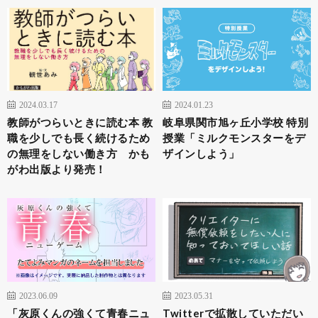
2024.03.17
2024.01.23
教師がつらいときに読む本 教
岐阜県関市旭ヶ丘小学校 特別
職を少しでも長く続けるため
授業「ミルクモンスターをデ
の無理をしない働き方 かも
ザインしよう」
がわ出版より発売！
2023.06.09
2023.05.31
「灰原くんの強くて青春ニュ
Twitterで拡散していただい