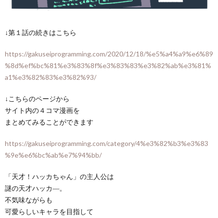
↓第１話の続きはこちら
https://gakuseiprogramming.com/2020/12/18/%e5%a4%a9%e6%89
%8d%ef%bc%81%e3%83%8f%e3%83%83%e3%82%ab%e3%81%
a1%e3%82%83%e3%82%93/
↓こちらのページから
サイト内の４コマ漫画を
まとめてみることができます
https://gakuseiprogramming.com/category/4%e3%82%b3%e3%83
%9e%e6%bc%ab%e7%94%bb/
「天才！ハッカちゃん」の主人公は
謎の天才ハッカ―。
不気味ながらも
可愛らしいキャラを目指して