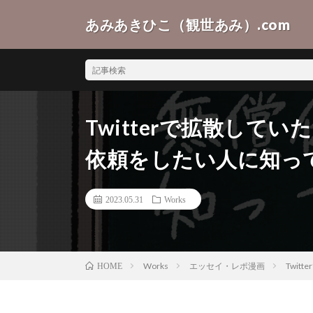
あみあきひこ（観世あみ）.com
Twitterで拡散して
依頼をしたい人に知っ
2023.05.31
Works
Works
エッセイ・レポ漫画
Twi
HOME