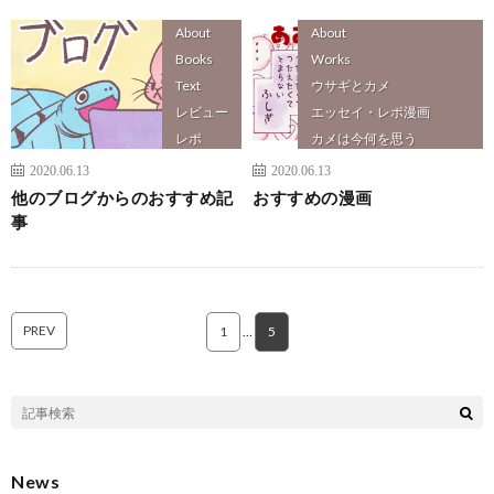
About
About
Books
Works
Text
ウサギとカメ
レビュー
エッセイ・レポ漫画
レポ
カメは今何を思う
ふしぎな人たち
2020.06.13
2020.06.13
プログラミングやってみた
他のブログからのおすすめ記
おすすめの漫画
創作漫画
事
PREV
1
…
5
News