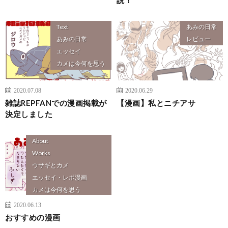
Text
あみの日常
あみの日常
レビュー
エッセイ
カメは今何を思う
2020.07.08
2020.06.29
雑誌REPFANでの漫画掲載が
【漫画】私とニチアサ
決定しました
About
Works
ウサギとカメ
エッセイ・レポ漫画
カメは今何を思う
ふしぎな人たち
2020.06.13
プログラミングやってみた
おすすめの漫画
創作漫画