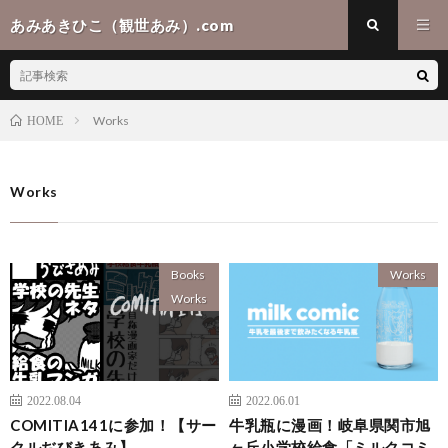
あみあきひこ（観世あみ）.com
Works
HOME
Works
Books
Works
Works
2022.08.04
2022.06.01
COMITIA141に参加！【サー
牛乳瓶に漫画！岐阜県関市旭
クルぢびきあみ】
ヶ丘小学校給食「ミルクコミ