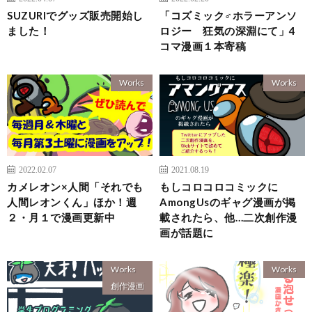
SUZURIでグッズ販売開始し
「コズミック♂ホラーアンソ
ました！
ロジー 狂気の深淵にて」4
コマ漫画１本寄稿
Works
Works
2022.02.07
2021.08.19
カメレオン×人間「それでも
もしコロコロコミックに
人間レオンくん」ほか！週
AmongUsのギャグ漫画が掲
２・月１で漫画更新中
載されたら、他…二次創作漫
画が話題に
Works
Works
創作漫画