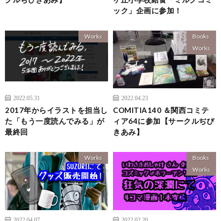
ック」企画に参加！
Works
Books
Works
2022.05.31
2022.04.23
2017年からイラストを担当し
COMITIA140 ＆関西コミテ
た「もう一度読んでみる」が
ィア64に参加【サークルぢび
最終回
きあみ】
Works
Books
Works
2022.04.07
2022.02.20