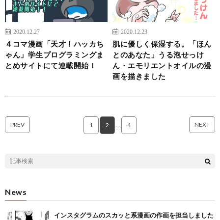
2020.12.27
2020.12.23
４コマ漫画「天才！ハッカち
肌に優しく保湿する。「ほん
ゃん」学生プログラミングま
とのあなた」うる泡せっけ
とめサイトにて連載開始！
ん・エモリエントオイルの漫
画を描きました
PREV
NEXT
1
2
…
4
News
インスタグラムのスカッと系漫画の作画を担当しました